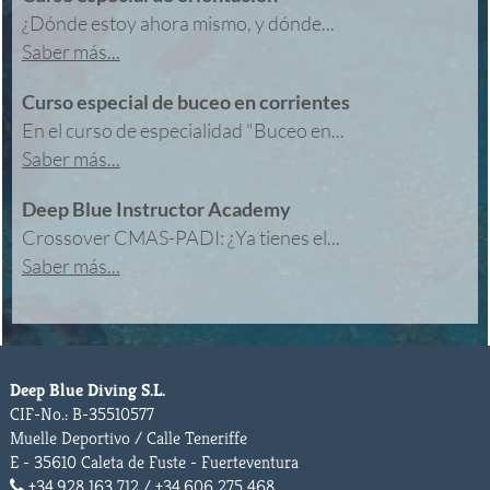
¿Dónde estoy ahora mismo, y dónde...
Saber más...
Curso especial de buceo en corrientes
En el curso de especialidad "Buceo en...
Saber más...
Deep Blue Instructor Academy
Crossover CMAS-PADI: ¿Ya tienes el...
Saber más...
Deep Blue Diving S.L.
CIF-No.: B-35510577
Muelle Deportivo / Calle Teneriffe
E - 35610 Caleta de Fuste - Fuerteventura
+34.928 163 712 / +34.606 275 468