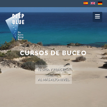
Contacto
Protección de datos
Impressum
Política de Cookies
Política de
Privacidad
Aviso Legal
CURSOS DE BUCEO
TEORÍA Y PRÁCTICA
AL MÁS ALTO NIVEL.