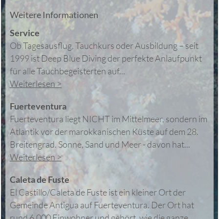
Weitere Informationen
Service
Ob Tagesausflug, Tauchkurs oder Ausbildung – seit
1999 ist Deep Blue Diving der perfekte Anlaufpunkt
für alle Tauchbegeisterten auf...
Weiterlesen >
Fuerteventura
Fuerteventura liegt NICHT im Mittelmeer, sondern im
Atlantik vor der marokkanischen Küste auf dem 28.
Breitengrad. Sonne, Sand und Meer - davon hat...
Weiterlesen >
Caleta de Fuste
El Castillo/Caleta de Fuste ist ein kleiner Ort der
Gemeinde Antigua auf Fuerteventura. Der Ort hat
rund 6.000 Einwohner und gehört, wie die ganze...