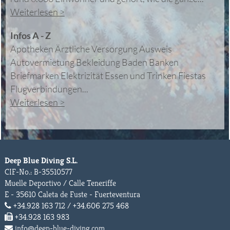
Weiterlesen >
Infos A - Z
Apotheken Ärztliche Versorgung Ausweis
Autovermietung Bekleidung Baden Banken
Briefmarken Elektrizität Essen und Trinken Fiestas
Flugverbindungen...
Weiterlesen >
Deep Blue Diving S.L.
CIF-No.: B-35510577
Muelle Deportivo / Calle Teneriffe
E - 35610 Caleta de Fuste - Fuerteventura
+34.928 163 712 / +34.606 275 468
+34.928 163 983
info@deep-blue-diving.com