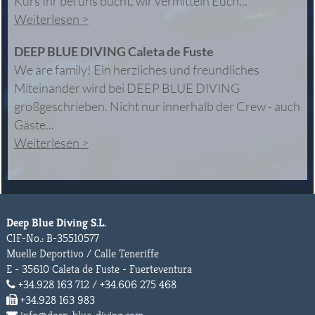
Kurs Ihr bei uns bucht, wir vermitteln Euch...
Weiterlesen >
DEEP BLUE DIVING Caleta de Fuste
We are family! Ein herzliches und freundliches
Miteinander wird bei DEEP BLUE DIVING
großgeschrieben. Nicht nur innerhalb der Crew - auch
Gäste...
Weiterlesen >
Deep Blue Diving S.L.
CIF-No.: B-35510577
Muelle Deportivo / Calle Teneriffe
E - 35610 Caleta de Fuste - Fuerteventura
+34.928 163 712 / +34.606 275 468
+34.928 163 983