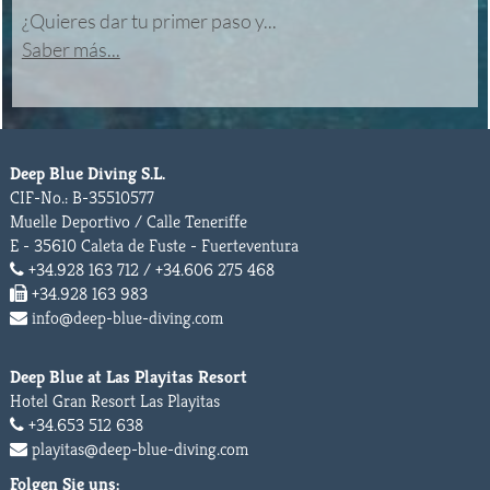
¿Quieres dar tu primer paso y...
Saber más...
Deep Blue Diving S.L.
CIF-No.: B-35510577
Muelle Deportivo / Calle Teneriffe
E - 35610 Caleta de Fuste - Fuerteventura
+34.928 163 712 / +34.606 275 468
+34.928 163 983
info@deep-blue-diving.com
Deep Blue at Las Playitas Resort
Hotel Gran Resort Las Playitas
+34.653 512 638
playitas@deep-blue-diving.com
Folgen Sie uns: