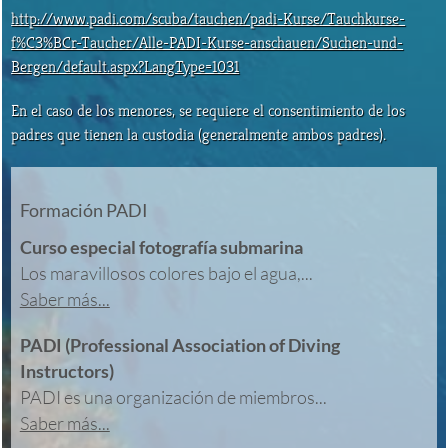
http://www.padi.com/scuba/tauchen/padi-Kurse/Tauchkurse-
f%C3%BCr-Taucher/Alle-PADI-Kurse-anschauen/Suchen-und-
Bergen/default.aspx?LangType=1031
En el caso de los menores, se requiere el consentimiento de los
padres que tienen la custodia (generalmente ambos padres).
Formación PADI
Curso especial fotografía submarina
Los maravillosos colores bajo el agua,...
Saber más...
PADI (Professional Association of Diving
Instructors)
PADI es una organización de miembros...
Saber más...