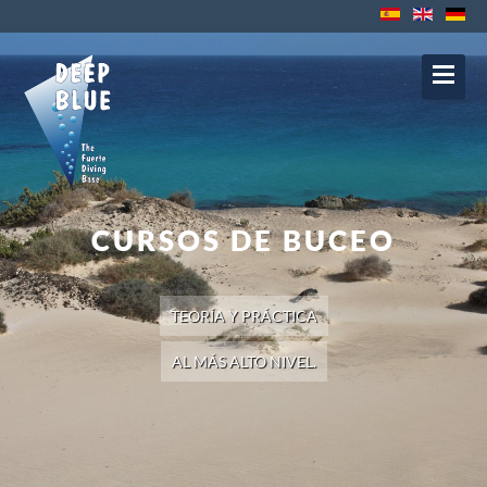
Contacto
Protección de datos
Impressum
Política de Cookies
Política de
Privacidad
Aviso Legal
CURSOS DE BUCEO
TEORÍA Y PRÁCTICA
AL MÁS ALTO NIVEL.