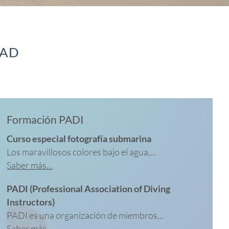
DAD
Formación PADI
Curso especial fotografía submarina
Los maravillosos colores bajo el agua,...
Saber más...
PADI (Professional Association of Diving
Instructors)
PADI es una organización de miembros...
Saber más...