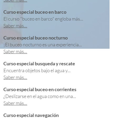
Curso especial buceo en barco
El curso "buceo en barco" engloba más...
Saber más...
Curso especial buceo nocturno
¡El buceo nocturno es una experiencia...
Saber más...
Curso especial busqueda y rescate
Encuentra objetos bajo el agua y...
Saber más...
Curso especial buceo en corrientes
¿Deslizarse en el agua como en una...
Saber más...
Curso especial navegación