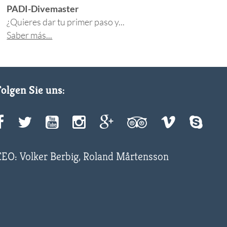
PADI-Divemaster
¿Quieres dar tu primer paso y...
Saber más...
Folgen Sie uns:
CEO: Volker Berbig, Roland Mårtensson