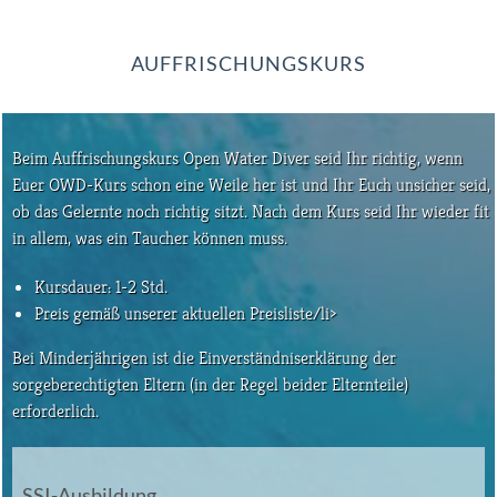
AUFFRISCHUNGSKURS
Beim Auffrischungskurs Open Water Diver seid Ihr richtig, wenn
Euer OWD-Kurs schon eine Weile her ist und Ihr Euch unsicher seid,
ob das Gelernte noch richtig sitzt. Nach dem Kurs seid Ihr wieder fit
in allem, was ein Taucher können muss.
Kursdauer: 1-2 Std.
Preis gemäß unserer aktuellen Preisliste/li>
Bei Minderjährigen ist die Einverständniserklärung der
sorgeberechtigten Eltern (in der Regel beider Elternteile)
erforderlich.
SSI-Ausbildung