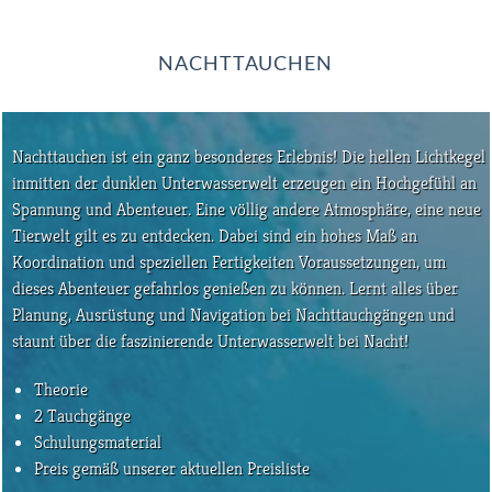
NACHTTAUCHEN
Nachttauchen ist ein ganz besonderes Erlebnis! Die hellen Lichtkegel
inmitten der dunklen Unterwasserwelt erzeugen ein Hochgefühl an
Spannung und Abenteuer. Eine völlig andere Atmosphäre, eine neue
Tierwelt gilt es zu entdecken. Dabei sind ein hohes Maß an
Koordination und speziellen Fertigkeiten Voraussetzungen, um
dieses Abenteuer gefahrlos genießen zu können. Lernt alles über
Planung, Ausrüstung und Navigation bei Nachttauchgängen und
staunt über die faszinierende Unterwasserwelt bei Nacht!
Theorie
2 Tauchgänge
Schulungsmaterial
Preis gemäß unserer aktuellen Preisliste