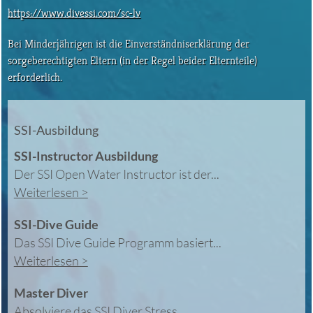
https://www.divessi.com/sc-lv
Bei Minderjährigen ist die Einverständniserklärung der
sorgeberechtigten Eltern (in der Regel beider Elternteile)
erforderlich.
SSI-Ausbildung
SSI-Instructor Ausbildung
Der SSI Open Water Instructor ist der...
Weiterlesen >
SSI-Dive Guide
Das SSI Dive Guide Programm basiert...
Weiterlesen >
Master Diver
Absolviere das SSI Diver Stress...