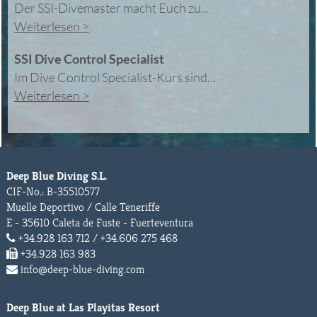
Der SSI-Divemaster macht Euch zu...
Weiterlesen >
SSI Dive Control Specialist
Im Dive Control Specialist-Kurs sind...
Weiterlesen >
Deep Blue Diving S.L.
CIF-No.: B-35510577
Muelle Deportivo / Calle Teneriffe
E - 35610 Caleta de Fuste - Fuerteventura
+34.928 163 712 / +34.606 275 468
+34.928 163 983
info@deep-blue-diving.com
Deep Blue at Las Playitas Resort